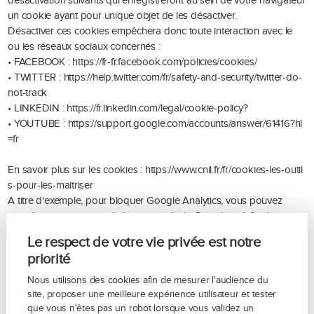
désactivation suivants qui enregistreront au sein de votre navigateur
un cookie ayant pour unique objet de les désactiver.
Désactiver ces cookies empêchera donc toute interaction avec le
ou les réseaux sociaux concernés :
• FACEBOOK :
https://fr-fr.facebook.com/policies/cookies/
• TWITTER :
https://help.twitter.com/fr/safety-and-security/twitter-do-
not-track
• LINKEDIN :
https://fr.linkedin.com/legal/cookie-policy?
• YOUTUBE :
https://support.google.com/accounts/answer/61416?hl
=fr
En savoir plus sur les cookies :
https://www.cnil.fr/fr/cookies-les-outil
s-pour-les-maitriser
A titre d'exemple, pour bloquer Google Analytics, vous pouvez
prendre connaissance de la page web de Google
ici
(afin de
bloquer à votre propre initiative tout traçage mené par un site web
Le respect de votre vie privée est notre
employant cet outil).
priorité
Nous utilisons des cookies afin de mesurer l'audience du
Préférences des cookies
site, proposer une meilleure expérience utilisateur et tester
que vous n'êtes pas un robot lorsque vous validez un