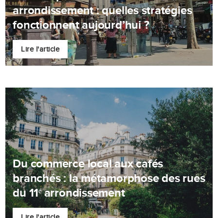
arrondissement : quelles stratégies
fonctionnent aujourd’hui ?
Lire l'article
Du commerce local aux cafés
branchés : la métamorphose des rues
du 11ᵉ arrondissement
Lire l'article