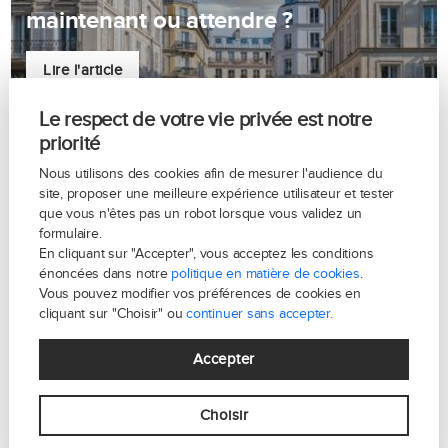
maintenant ou attendre ?
Lire l'article
Le respect de votre vie privée est notre
priorité
Nous utilisons des cookies afin de mesurer l'audience du
site, proposer une meilleure expérience utilisateur et tester
que vous n'êtes pas un robot lorsque vous validez un
formulaire.
En cliquant sur "Accepter", vous acceptez les conditions
énoncées dans notre
politique en matière de cookies
.
Vous pouvez modifier vos préférences de cookies en
Pourquoi le 11ᵉ arrondissement de
cliquant sur "Choisir" ou
continuer sans accepter.
Paris reste l’un des plus recherchés
Accepter
malgré les transformations urbaines
Choisir
Lire l'article